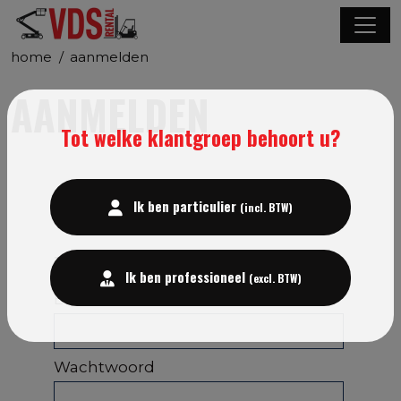
home
/
aanmelden
AANMELDEN
Tot welke klantgroep behoort u?
Ik ben particulier
(incl. BTW)
TERUGKERENDE KLANT
Ik ben professioneel
(excl. BTW)
E-mailadres
Wachtwoord