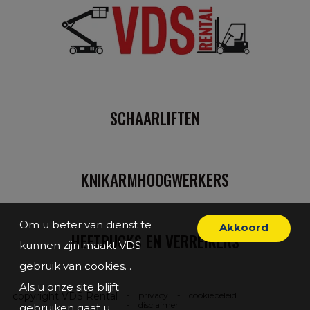
SCHAARLIFTEN
KNIKARMHOOGWERKERS
Om u beter van dienst te
Akkoord
HEFTRUCKS EN VERREIKERS
kunnen zijn maakt VDS
gebruik van cookies. .
Als u onze site blijft
copyright VDS Rental
privacy
cookiebeleid
disclaimer
gebruiken gaat u